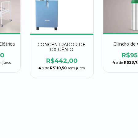
létrica
Cilindro de
CONCENTRADOR DE
OXIGÊNIO
00
R$95
R$442,00
 juros
4
x de
R$23,7
4
x de
R$110,50
sem juros