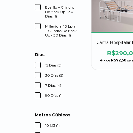
Everflo + Cilindro
De Back Up - 30
Dias (1)
Millenium 10 Lpm
+ Cilindro De Back
Up - 30 Dias (1)
Cama Hospitalar E
R$290,
Dias
4
x de
R$72,50
sem
15 Dias (5)
30 Dias (5)
7 Dias (4)
90 Dias (1)
Metros Cúbicos
10 M3 (1)