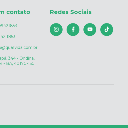
em contato
Redes Sociais
09421853
42 1853
o@qualivida.com.br
pá, 344 - Ondina,
r - BA, 40170-150