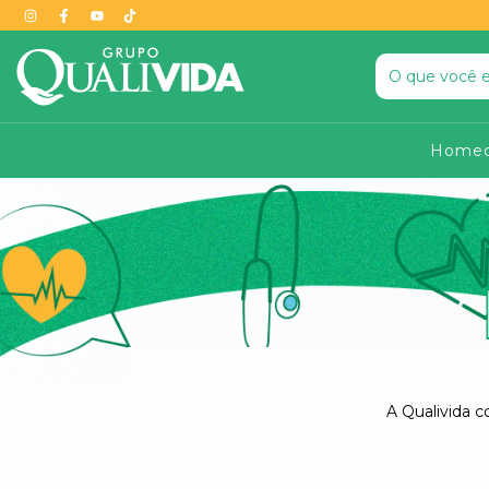
Homec
A Qualivida c